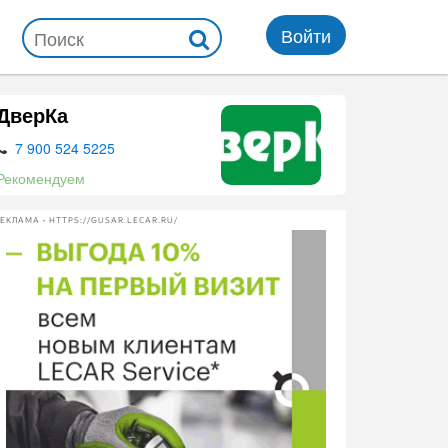
Войти
ДверКа
7 900 524 5225
Рекомендуем
ЕКЛАМА • HTTPS://GUSAR.LECAR.RU/