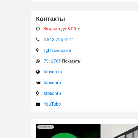
Контакты
Закрыто до 8:00
8 912 705 6141
ТД Панорама
79127056141
tabson.ru
tabsonru
tabsonru
YouTube
РЕКЛАМА