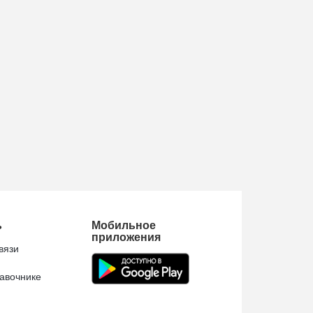
ь
Мобильное
приложения
вязи
авочнике